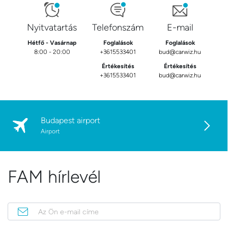
Nyitvatartás
Telefonszám
E-mail
Hétfő - Vasárnap
Foglalások
Foglalások
8:00 - 20:00
+3615533401
bud@carwiz.hu
Értékesítés
Értékesítés
+3615533401
bud@carwiz.hu
Budapest airport
Airport
FAM hírlevél
Az Ön e-mail címe