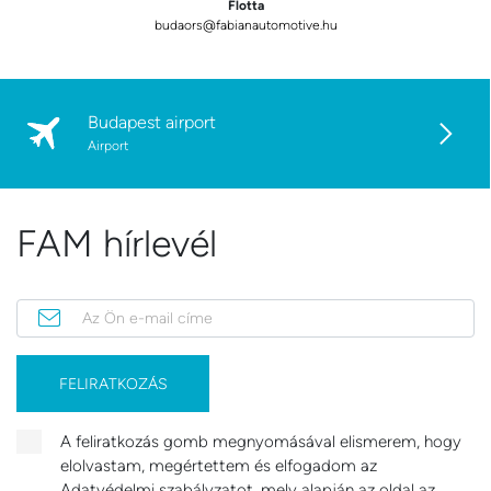
Flotta
budaors@fabianautomotive.hu
Budapest airport
Airport
FAM hírlevél
Az Ön e-mail címe
FELIRATKOZÁS
A feliratkozás gomb megnyomásával elismerem, hogy
elolvastam, megértettem és elfogadom az
Adatvédelmi szabályzatot, mely alapján az oldal az