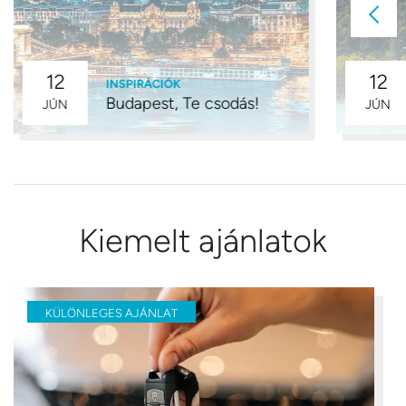
12
12
INSPIRÁCIÓK
Budapest, Te csodás!
JÚN
JÚN
Kiemelt ajánlatok
KÜLÖNLEGES AJÁNLAT