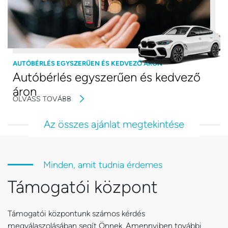
AUTÓBÉRLÉS EGYSZERŰEN ÉS KEDVEZŐ ÁRON
Autóbérlés egyszerűen és kedvező
áron
OLVASS TOVÁBB
Az összes ajánlat megtekintése
Minden, amit tudnia érdemes
Támogatói központ
Támogatói központunk számos kérdés
megválaszolásában segít Önnek. Amennyiben további