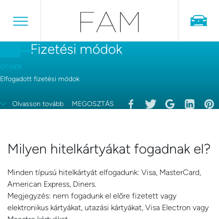
Fizetési módok
OTHER
Elfogadott fizetési módok
Olvasson tovább
MEGOSZTÁS
Milyen hitelkártyákat fogadnak el?
Minden típusú hitelkártyát elfogadunk: Visa, MasterCard,
American Express, Diners.
Megjegyzés: nem fogadunk el előre fizetett vagy
elektronikus kártyákat, utazási kártyákat, Visa Electron vagy