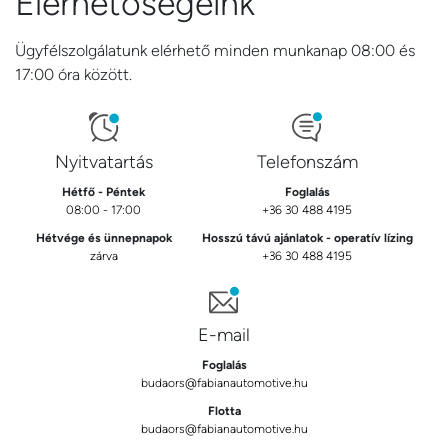
Elérhetőségeink
Ügyfélszolgálatunk elérhető minden munkanap 08:00 és
17:00 óra között.
Nyitvatartás
Telefonszám
Hétfő - Péntek
Foglalás
08:00 - 17:00
+36 30 488 4195
Hétvége és ünnepnapok
Hosszú távú ajánlatok - operatív lízing
zárva
+36 30 488 4195
E-mail
Foglalás
budaors@fabianautomotive.hu
Flotta
budaors@fabianautomotive.hu