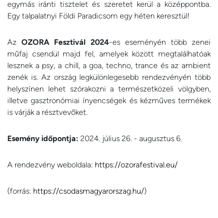
egymás iránti tisztelet és szeretet kerül a középpontba.
Egy talpalatnyi Földi Paradicsom egy héten keresztül!
Az
OZORA Fesztivál 2024
-es eseményén több zenei
műfaj csendül majd fel, amelyek között megtalálhatóak
lesznek a psy, a chill, a goa, techno, trance és az ambient
zenék is. Az ország legkülönlegesebb rendezvényén több
helyszínen lehet szórakozni a természetközeli völgyben,
illetve gasztronómiai ínyencségek és kézműves termékek
is várják a résztvevőket.
Esemény időpontja:
2024. július 26. - augusztus 6.
A rendezvény weboldala:
https://ozorafestival.eu/
(forrás:
https://csodasmagyarorszag.hu/
)