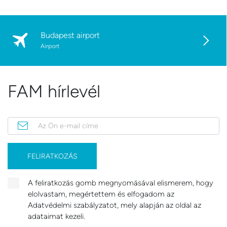
Budapest airport
Airport
FAM hírlevél
Az Ön e-mail címe
FELIRATKOZÁS
A feliratkozás gomb megnyomásával elismerem, hogy
elolvastam, megértettem és elfogadom az
Adatvédelmi szabályzatot, mely alapján az oldal az
adataimat kezeli.