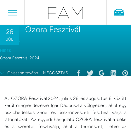
Ozora Fesztivál
26
JÚL
HÍREK
Ozora Fesztivál 2024
Olvasson tovább
MEGOSZTÁS
Az OZORA Fesztivál 2024. július 26. és augusztus 6. között
kerül megrendezésre Igar Dádpuszta völgyében, ahol egy
pszichedelikus zenei és összművészeti fesztivál várja a
látogatókat! Az egyedi hangulatú OZORA fesztivál a béke
és a szeretet fesztiválja, ahol a természet, illetve az